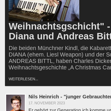
Weihnachtsgschicht" -
Diana und Andreas Bitt
Die beiden Münchner Kindl, die Kabaret
DIANA (ehem. Liesl Weapon) und der S
ANDREAS BITTL, haben Charles Dicke
Weihnachtsgeschichte „A Christmas Ca
WEITERLESEN...
Nils Heinrich - "junger Gebrauchte
17. NOVEMBER 2023
Er gehört zur Generation ich komme u