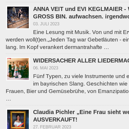
ANNA VEIT und EVI KEGLMAIER -
GROSS BIN. aufwachsen. irgendwo
03. JULI 2023
Eine Lesung mit Musik. Von und mit E
werden woll(t)en.„Jeden Tag war Gebetläuten - ei
lang. Im Kopf verankert dermantrahafte …
WIDERSACHER ALLER LIEDERMA
06. MAI 2023
Fünf Typen, zu viele Instrumente und 
im bayrischen Slang. Geschichten wie B
Frauen, Bier und Gemüsebrühe, von Emanzipati
…
Claudia Pichler „Eine Frau sieht w
AUSVERKAUFT!
27. FEBRUAR 2023