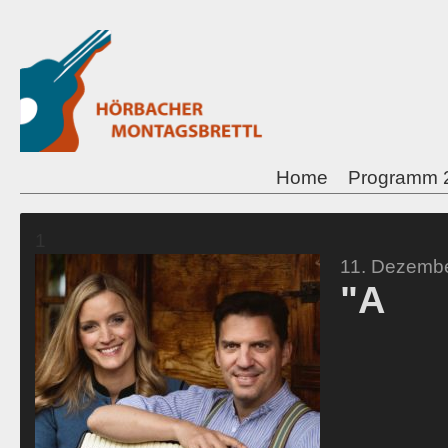
Home
Programm 
1
11. Dezemb
"A