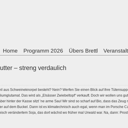
Home
Programm 2026
Übers Brettl
Veranstal
utter – streng verdaulich
il aus Schweineknorpel besteht? Nein? Werfen Sie einen Blick auf Ihre Tütensuppe
umglutamat. Das wird als „Elsässer Zwiebeltopf“ verkauft. Doch wir wollen uns gut 
 aber hinter der Kasse sitzt ’ne arme Sau! Wir sind so scharf auf Bio, dass das Zeu
ter auf dem Buckel. Dann ist es klimatechnisch auch egal, wenn man im Porsche 
nisch verändertem Soja, das dort wächst wo früher mal Urwald war. Na, dann: Prost