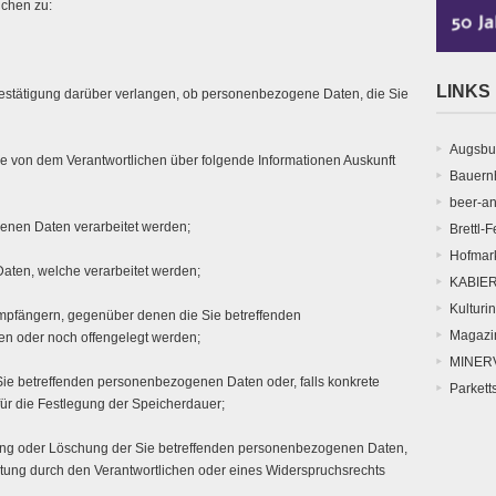
ichen zu:
LINKS
estätigung darüber verlangen, ob personenbezogene Daten, die Sie
Augsbu
ie von dem Verantwortlichen über folgende Informationen Auskunft
Bauern
beer-an
enen Daten verarbeitet werden;
Brettl-F
Hofmar
aten, welche verarbeitet werden;
KABIE
Kulturin
Empfängern, gegenüber denen die Sie betreffenden
Magazi
n oder noch offengelegt werden;
MINERV
Sie betreffenden personenbezogenen Daten oder, falls konkrete
Parkett
 für die Festlegung der Speicherdauer;
gung oder Löschung der Sie betreffenden personenbezogenen Daten,
tung durch den Verantwortlichen oder eines Widerspruchsrechts