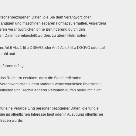
personenbezogenen Daten, die Sie dem Verantwortlichen
en, gängigen und maschinenlesbaren Format zu erhalten. Außerdem
eren Verantwortlichen ohne Behinderung durch den
 Daten bereitgestellt wurden, zu übermitteln, sofern
em. Art.6 Abs.1 lit.a DSGVO oder Art.9 Abs.2 lit.a DSGVO oder auf
eruht und
erfahren erfolgt.
as Recht, zu erwirken, dass die Sie betreffenden
erantwortlichen einem anderen Verantwortlichen übermittelt
reiheiten und Rechte anderer Personen dürfen hierdurch nicht
t für eine Verarbeitung personenbezogener Daten, die für die
ie im öffentlichen Interesse liegt oder in Ausübung öffentlicher
rtragen wurde.