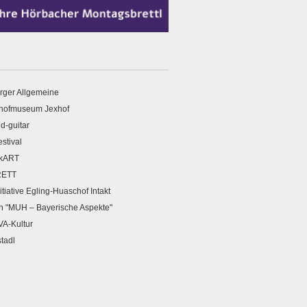
rger Allgemeine
hofmuseum Jexhof
d-guitar
estival
kART
RETT
itiative Egling-Huaschof Intakt
n "MUH – Bayerische Aspekte"
A-Kultur
stadl