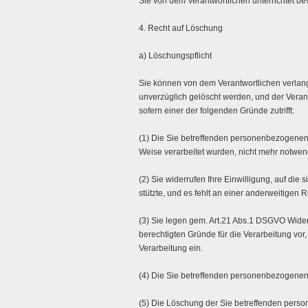
Sie von dem Verantwortlichen unterrichtet b
4. Recht auf Löschung
a) Löschungspflicht
Sie können von dem Verantwortlichen verlan
unverzüglich gelöscht werden, und der Verantw
sofern einer der folgenden Gründe zutrifft:
(1) Die Sie betreffenden personenbezogenen D
Weise verarbeitet wurden, nicht mehr notwen
(2) Sie widerrufen Ihre Einwilligung, auf die s
stützte, und es fehlt an einer anderweitigen 
(3) Sie legen gem. Art.21 Abs.1 DSGVO Wider
berechtigten Gründe für die Verarbeitung vo
Verarbeitung ein.
(4) Die Sie betreffenden personenbezogenen
(5) Die Löschung der Sie betreffenden person