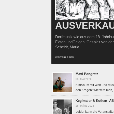
AUSVERKAU
Dorfmusik wie aus dem 18. Jahrhun
Flöten undGeigen. Gespielt von de
Scheidt, Maria …
WEITERLESEN...
Maxi Pongratz
08. MAI 2026
rum&num Mit Wort und Musi
den Kragen: Wie wird man,
Keglmaier & Kuthan -
28. MÄRZ 2026
Leider kann die Veranstaltu