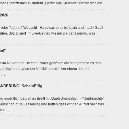
nen Ersatztermin zu finden! „Lieder aus Gründen“ Treffen sich ein …
 2026
oder Techno? Wuascht - Hauptsache es ist fetzig und macht Spaß!
ten. Sozialisiert im Live-Betrieb wissen sie ganz genau, was
iel"
lavia Reiner und Dietmar Panitz gehörten als Mehlprimeln zu den
-spöttischen bayrischen Musikkabaretts. Vor einem halben
in …
DERUNG! ScheinEilig
r eigentlich geplantes Brettl mit Quetschendatschi - "Rauhnächte"
r wünschen gute Besserung und hoffen dass wir den Auftritt nächstes
Umso …