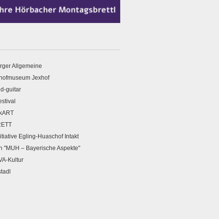
rger Allgemeine
hofmuseum Jexhof
d-guitar
estival
kART
RETT
itiative Egling-Huaschof Intakt
n "MUH – Bayerische Aspekte"
A-Kultur
stadl