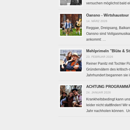
versuchen möglichst bald ei
Oansno - Wirtshaustour
14. MÄRZ 2026
Reggae, Dreigsang, Balkan 
Oansno sind Vollgasmusikan
ankommt: …
Mehlprimeln "Blüte & St
23. FEBRUAR 2026
Reiner Panitz mit Tochter F
Gründervätern des kritisch
Jahrhundert begannen sie 
ACHTUNG PROGRAMMÄN
24. JANUAR 2026
Krankheitsbedingt kann unse
leider nicht stattfinden! Wi
Jahr nachholen können. 