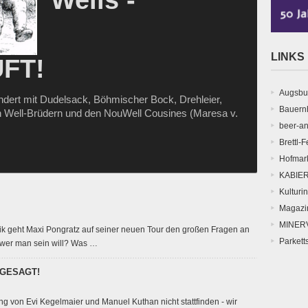
Wells -
LINKS
FT!
Augsbu
dert mit Dudelsack, Böhmischer Bock, Drehleier,
Bauern
n Well-Brüdern und den NouWell Cousines (Maresa v.
beer-an
Brettl-F
Hofmar
KABIE
Kulturin
Magazi
MINERV
k geht Maxi Pongratz auf seiner neuen Tour den großen Fragen an
Parkett
 wer man sein will? Was …
ABGESAGT!
ng von Evi Kegelmaier und Manuel Kuthan nicht stattfinden - wir