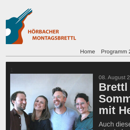
Home
Programm 
1
08. August 
Brettl
Somm
mit H
Auch dies