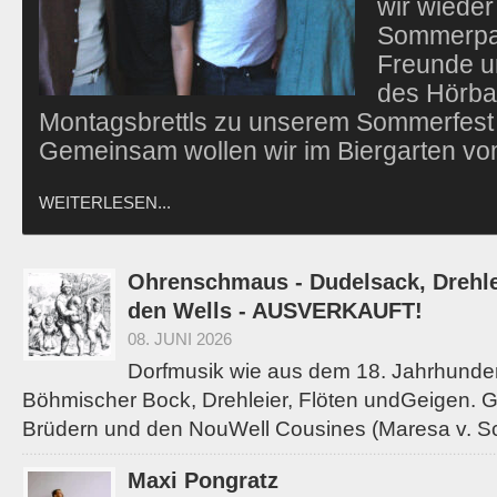
wir wieder
Sommerpa
Freunde u
des Hörba
Montagsbrettls zu unserem Sommerfest 
Gemeinsam wollen wir im Biergarten v
WEITERLESEN...
Ohrenschmaus - Dudelsack, Drehle
den Wells - AUSVERKAUFT!
08. JUNI 2026
Dorfmusik wie aus dem 18. Jahrhunder
Böhmischer Bock, Drehleier, Flöten undGeigen. G
Brüdern und den NouWell Cousines (Maresa v. Sc
Maxi Pongratz